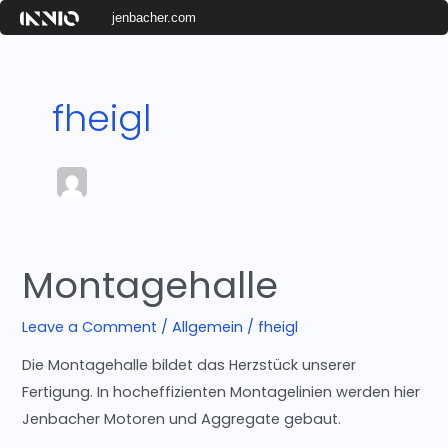
Skip
jenbacher.com
to
content
fheigl
Montagehalle
Montagehalle
Leave a Comment
/
Allgemein
/
fheigl
Die Montagehalle bildet das Herzstück unserer
Fertigung. In hocheffizienten Montagelinien werden hier
Jenbacher Motoren und Aggregate gebaut.