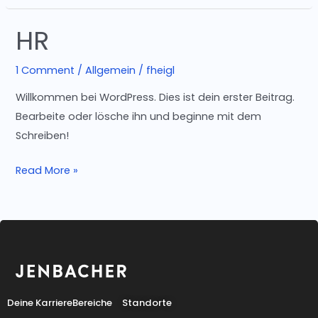
HR
HR
1 Comment
/
Allgemein
/
fheigl
Willkommen bei WordPress. Dies ist dein erster Beitrag.
Bearbeite oder lösche ihn und beginne mit dem
Schreiben!
Read More »
Deine Karriere
Bereiche
Standorte