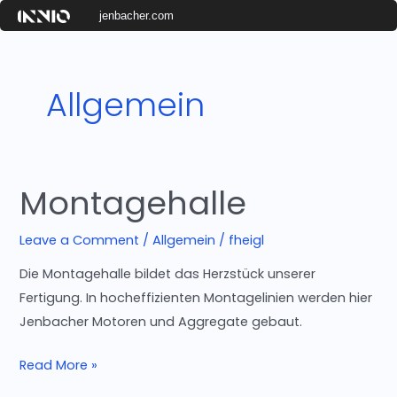
Skip
jenbacher.com
to
content
Allgemein
Montagehalle
Montagehalle
Leave a Comment
/
Allgemein
/
fheigl
Die Montagehalle bildet das Herzstück unserer
Fertigung. In hocheffizienten Montagelinien werden hier
Jenbacher Motoren und Aggregate gebaut.
Read More »